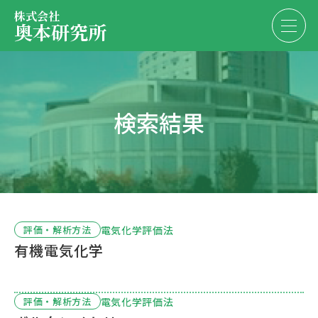
株式会社
奥本研究所
事業内容
検索結果
会社・決算情報
EN
JP
代表紹介
お問い合わせ
採用情報
電気化学評価法
評価・解析方法
有機電気化学
お問い合わせ
電気化学評価法
評価・解析方法