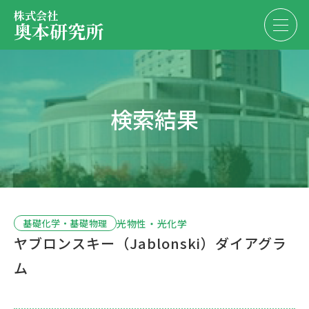
株式会社
奥本研究所
事業内容
検索結果
会社・決算情報
EN
JP
代表紹介
お問い合わせ
採用情報
光物性・光化学
基礎化学・基礎物理
ヤブロンスキー（Jablonski）ダイアグラ
お問い合わせ
ム