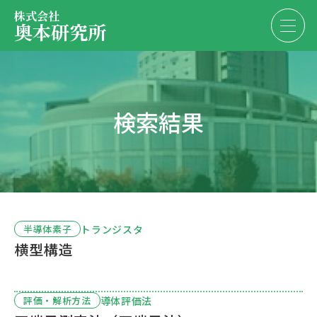
株式会社
奥本研究所
事業内容
検索結果
会社・決算情報
EN
JP
代表紹介
お問い合わせ
採用情報
トランジスタ
半導体素子
横型構造
お問い合わせ
導体評価法
評価・解析方法