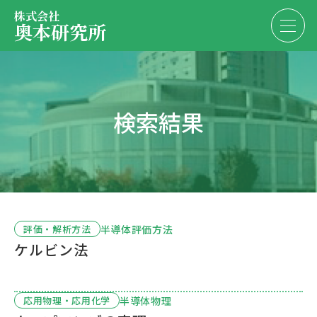
株式会社
奥本研究所
事業内容
検索結果
会社・決算情報
EN
JP
代表紹介
お問い合わせ
採用情報
半導体評価方法
評価・解析方法
ケルビン法
お問い合わせ
半導体物理
応用物理・応用化学