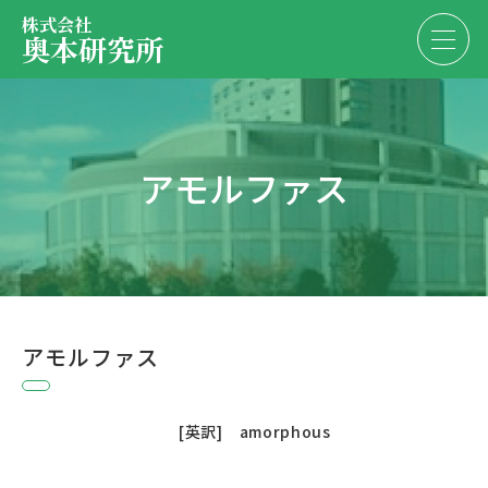
株式会社
奥本研究所
事業内容
アモルファス
会社・決算情報
EN
JP
代表紹介
お問い合わせ
採用情報
アモルファス
お問い合わせ
						[英訳]　amorphous					