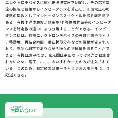
エレクトロデバイスに微小正弦波電圧を印加し、その応答電
流の振幅と位相からインピーダンスを算出し、印加電圧の周
波数の関数としてインピーダンススペクトルを得る測定法で
ある。有機半導体層および電極/半導体層界面等のインピーダ
ンスを時定数の違いにより分離することができる。インピー
ダンスには、有機エレクトロンデバイスの等価回路やキャリ
ア移動度、再結合時間、局在状態分布などの情報が含まれて
おり、簡便な測定でありながら種々の物理量を得ることがで
きる。有機EL素子では、発光閾値電圧以下では発光が観測さ
れないため、電子、ホールのいずれか一方のみが注入されて
いる。このため、測定結果は単一キャリア注入モデルにより
記述できる。					
Contact
お問い合わせ