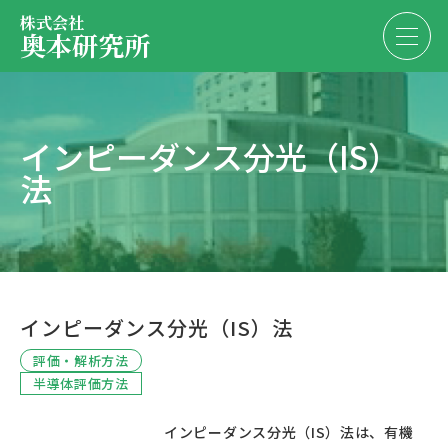
株式会社
奥本研究所
事業内容
インピーダンス分光（IS）
会社・決算情報
法
EN
JP
代表紹介
お問い合わせ
採用情報
インピーダンス分光（IS）法
お問い合わせ
評価・解析方法
半導体評価方法
						インピーダンス分光（IS）法は、有機