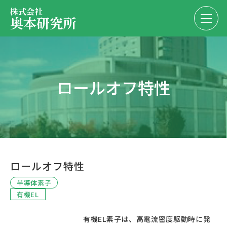
株式会社
奥本研究所
事業内容
ロールオフ特性
会社・決算情報
EN
JP
代表紹介
お問い合わせ
採用情報
ロールオフ特性
お問い合わせ
半導体素子
有機EL
						有機EL素子は、高電流密度駆動時に発