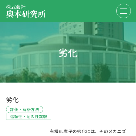
株式会社
奥本研究所
事業内容
劣化
会社・決算情報
EN
JP
代表紹介
お問い合わせ
採用情報
劣化
お問い合わせ
評価・解析方法
信頼性・耐久性試験
						有機EL素子の劣化には、そのメカニズ