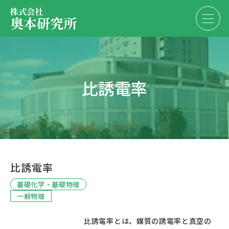
株式会社
奥本研究所
事業内容
比誘電率
会社・決算情報
EN
JP
代表紹介
お問い合わせ
採用情報
比誘電率
お問い合わせ
基礎化学・基礎物理
一般物理
						比誘電率とは、媒質の誘電率と真空の