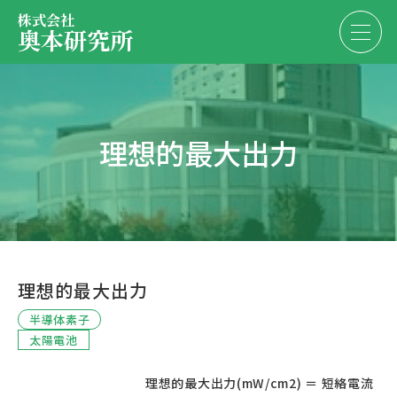
株式会社
奥本研究所
事業内容
理想的最大出力
会社・決算情報
EN
JP
代表紹介
お問い合わせ
採用情報
理想的最大出力
お問い合わせ
半導体素子
太陽電池
						理想的最大出力(mW/cm2) ＝ 短絡電流