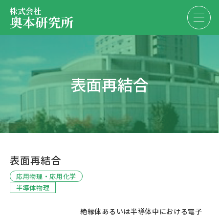
株式会社
奥本研究所
事業内容
表面再結合
会社・決算情報
EN
JP
代表紹介
お問い合わせ
採用情報
表面再結合
お問い合わせ
応用物理・応用化学
半導体物理
						絶縁体あるいは半導体中における電子