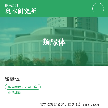
株式会社
奥本研究所
事業内容
類縁体
会社・決算情報
EN
JP
代表紹介
お問い合わせ
採用情報
類縁体
お問い合わせ
応用物理・応用化学
化学構造
						化学におけるアナログ (英: analogue, 