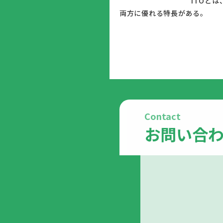
						ITOとは、酸化インジウムにスズを添加した化合物のことで、ITO電極とはこの化合物を電極として用いたものである。一般に透明性と導電性
両方に優
Contact
お問い合