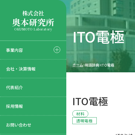
株式会社
奥本研究所
ITO電極
OKUMOTO Laboratory
事業内容
ホーム
用語辞典
ITO電極
会社・決算情報
代表紹介
ITO電極
採用情報
材料
透明電極
お問い合わせ