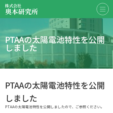
株式会社
奥本研究所
事業内容
PTAAの太陽電池特性を公開
会社・決算情報
しました
EN
JP
代表紹介
お問い合わせ
採用情報
PTAAの太陽電池特性を公開
お問い合わせ
しました
PTAAの太陽電池特性を公開しましたので、ご参照ください。
