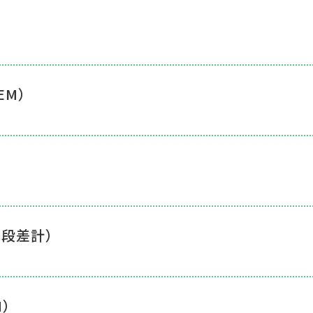
EM）
式段差計）
M）