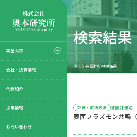
株式会社
奥本研究所
検索結果
OKUMOTO Laboratory
事業内容
ホーム
用語辞典
検索結果
会社・決算情報
代表紹介
採用情報
薄膜評価法
評価・解析方法
表面プラズモン共鳴（
お問い合わせ