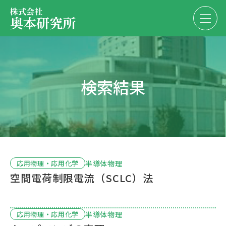
株式会社
奥本研究所
事業内容
検索結果
会社・決算情報
EN
JP
代表紹介
お問い合わせ
採用情報
半導体物理
応用物理・応用化学
空間電荷制限電流（SCLC）法
お問い合わせ
半導体物理
応用物理・応用化学