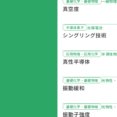
一般物理
基礎化学・基礎物理
真空度
太陽電池
半導体素子
シングリング技術
半導体物
応用物理・応用化学
真性半導体
光物性・
基礎化学・基礎物理
振動緩和
光物性・
基礎化学・基礎物理
振動子強度