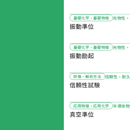
光物性・
基礎化学・基礎物理
振動準位
光物性・
基礎化学・基礎物理
振動励起
信頼性・耐
評価・解析方法
信頼性試験
半導体物
応用物理・応用化学
真空準位