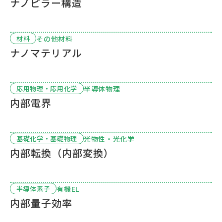
ナノピラー構造
その他材料
材料
ナノマテリアル
半導体物理
応用物理・応用化学
内部電界
光物性・光化学
基礎化学・基礎物理
内部転換（内部変換）
有機EL
半導体素子
内部量子効率