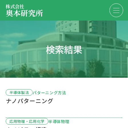
株式会社
奥本研究所
事業内容
検索結果
会社・決算情報
EN
JP
代表紹介
お問い合わせ
採用情報
パターニング方法
半導体製法
ナノパターニング
お問い合わせ
半導体物理
応用物理・応用化学