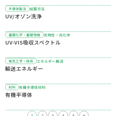
成膜方法
半導体製法
UV/オゾン洗浄
光物性・光化学
基礎化学・基礎物理
UV-VIS吸収スペクトル
エネルギー輸送
電気工学・技術
輸送エネルギー
有機半導体材料
材料
有機半導体
»
1
2
3
4
5