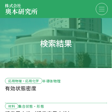
株式会社
奥本研究所
事業内容
検索結果
会社・決算情報
EN
JP
代表紹介
お問い合わせ
採用情報
半導体物理
応用物理・応用化学
有効状態密度
お問い合わせ
集合状態・形態
材料