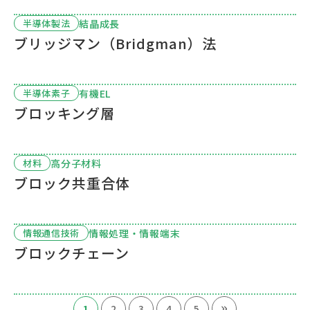
結晶成長
半導体製法
ブリッジマン（Bridgman）法
有機EL
半導体素子
ブロッキング層
高分子材料
材料
ブロック共重合体
情報処理・情報端末
情報通信技術
ブロックチェーン
»
1
2
3
4
5