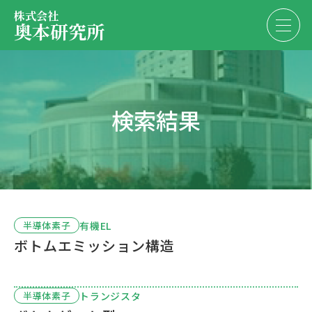
株式会社
奥本研究所
事業内容
検索結果
会社・決算情報
EN
JP
代表紹介
お問い合わせ
採用情報
有機EL
半導体素子
ボトムエミッション構造
お問い合わせ
トランジスタ
半導体素子