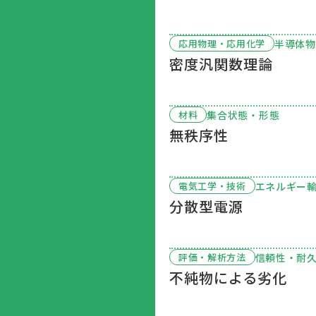
半導体物
応用物理・応用化学
密度汎関数理論
集合状態・形態
材料
無秩序性
エネルギー
電気工学・技術
分散型電源
信頼性・耐
評価・解析方法
不純物による劣化