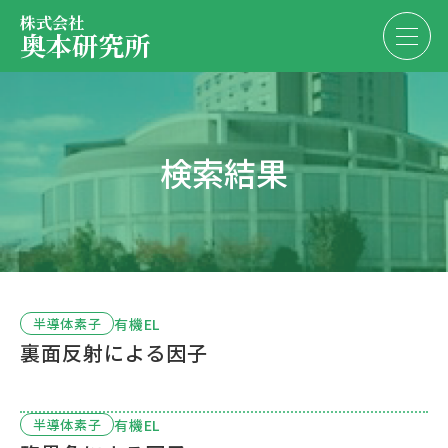
株式会社
奥本研究所
事業内容
検索結果
会社・決算情報
EN
JP
代表紹介
お問い合わせ
採用情報
有機EL
半導体素子
裏面反射による因子
お問い合わせ
有機EL
半導体素子