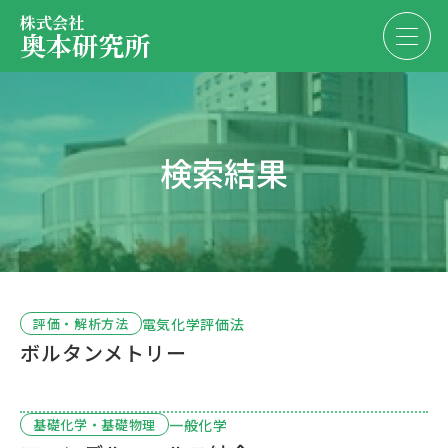
株式会社
奥本研究所
事業内容
検索結果
会社・決算情報
EN
JP
代表紹介
お問い合わせ
採用情報
電気化学評価法
評価・解析方法
ボルタンメトリー
お問い合わせ
一般化学
基礎化学・基礎物理