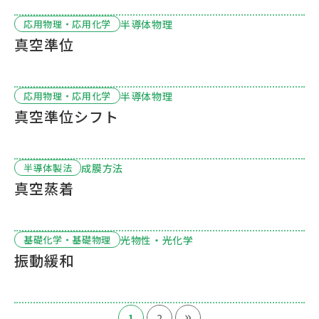
半導体物理
応用物理・応用化学
真空準位
半導体物理
応用物理・応用化学
真空準位シフト
成膜方法
半導体製法
真空蒸着
光物性・光化学
基礎化学・基礎物理
振動緩和
»
1
2