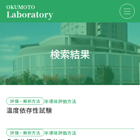
OKUMOTO
Laboratory
Services
EN
JP
検索結果
About us
Contact us
President
Contact us
半導体評価方法
評価・解析方法
温度依存性試験
半導体評価方法
評価・解析方法