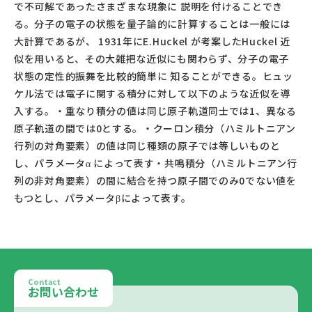
で不可解であったさまざまな現象に 説明を付けることでき
る。分子の電子の状態を量子論的に計算することは一般には
大計算であるが、 1931年にE.Huckel が考案したHuckel 近
似を用いると、その大雑把な近似にも関わらず、分子の電子
状態の定性的振舞を比較的簡単に 知ることができる。ヒュッ
ケル法では電子に関する積分に対して以下のような近似を導
入する。・重なり積分の値は同じ原子軌道同士では1、異なる
原子軌道の間では0とする。・クーロン積分（ハミルトニアン
行列の対角要素）の値は同じ種類の原子では等しいものと
し、パラメータα によって表す・共鳴積分（ハミルトニアン行
列の非対角要素）の間に結合を持つ原子間でのみ0でない値を
もつとし、パラメータβによって表す。					
Contact
お問い合わせ