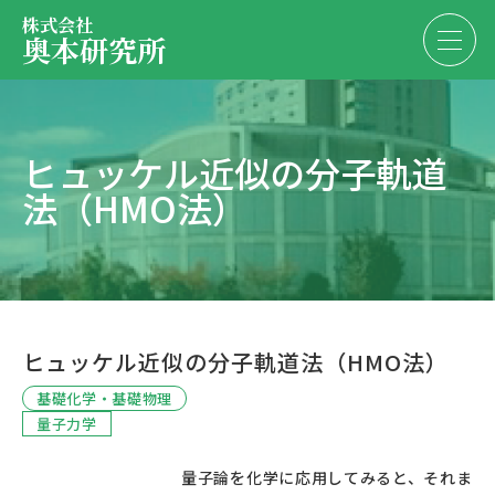
株式会社
奥本研究所
事業内容
ヒュッケル近似の分子軌道
会社・決算情報
法（HMO法）
EN
JP
代表紹介
お問い合わせ
採用情報
ヒュッケル近似の分子軌道法（HMO法）
お問い合わせ
基礎化学・基礎物理
量子力学
						量子論を化学に応用してみると、それま