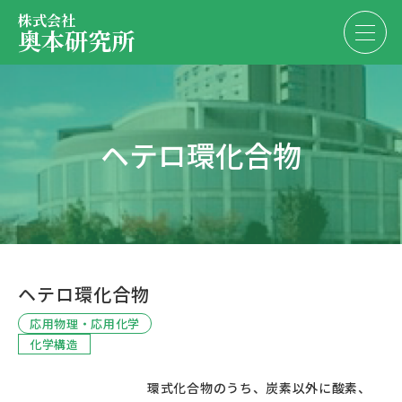
株式会社
奥本研究所
事業内容
ヘテロ環化合物
会社・決算情報
EN
JP
代表紹介
お問い合わせ
採用情報
ヘテロ環化合物
お問い合わせ
応用物理・応用化学
化学構造
						環式化合物のうち、炭素以外に酸素、