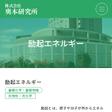
株式会社
奥本研究所
事業内容
励起エネルギー
会社・決算情報
EN
JP
代表紹介
お問い合わせ
採用情報
励起エネルギー
お問い合わせ
基礎化学・基礎物理
光物性・光化学
						励起とは、原子や分子が外からエネル