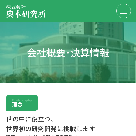
株式会社
奥本研究所
事業内容
会社概要･決算情報
会社・決算情報
EN
JP
代表紹介
お問い合わせ
採用情報
Philosophy
理念
お問い合わせ
世の中に役立つ、
世界初の研究開発に挑戦します