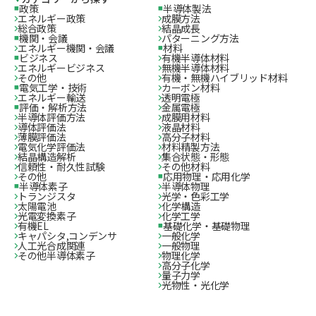
政策
半導体製法
エネルギー政策
成膜方法
総合政策
結晶成長
機関・会議
パターニング方法
エネルギー機関・会議
材料
ビジネス
有機半導体材料
エネルギービジネス
無機半導体材料
その他
有機・無機ハイブリッド材料
電気工学・技術
カーボン材料
エネルギー輸送
透明電極
評価・解析方法
金属電極
半導体評価方法
成膜用材料
導体評価法
液晶材料
薄膜評価法
高分子材料
電気化学評価法
材料精製方法
結晶構造解析
集合状態・形態
信頼性・耐久性試験
その他材料
その他
応用物理・応用化学
半導体素子
半導体物理
トランジスタ
光学・色彩工学
太陽電池
化学構造
光電変換素子
化学工学
有機EL
基礎化学・基礎物理
キャパシタ,コンデンサ
一般化学
人工光合成関連
一般物理
その他半導体素子
物理化学
高分子化学
量子力学
光物性・光化学