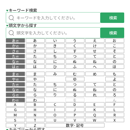
キーワード検索
検索
頭文字から探す
検索
あ
あ
い
う
え
お
行
か
か
き
く
け
こ
行
さ
さ
し
す
せ
そ
行
た
た
ち
つ
て
と
行
な
な
に
ぬ
ね
の
行
は
は
ひ
ふ
へ
ほ
行
ま
ま
み
む
め
も
行
や
や
ゆ
よ
行
た
た
ち
つ
て
と
行
な
な
に
ぬ
ね
の
行
ら
ら
り
る
れ
ろ
行
わ
わ
を
ん
行
A
B
C
D
E
F
G
H
I
J
K
L
M
N
O
P
Q
R
S
T
U
V
W
X
Y
Z
数字･記号
カテゴリーから探す