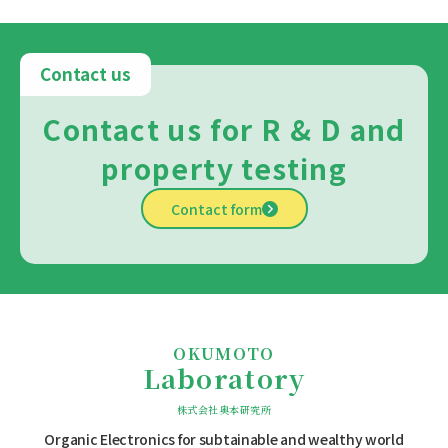
Contact us
Contact us for R & D and
property testing
Contact form
OKUMOTO
Laboratory
株式会社奥本研究所
Organic Electronics for subtainable
and wealthy world