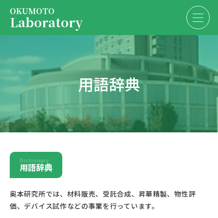
OKUMOTO
Laboratory
Services
EN
JP
用語辞典
About us
Contact us
President
Contact us
Dictionary
用語辞典
奥本研究所では、材料販売、受託合成、昇華精製、物性評
価、デバイス試作などの事業を行っています。