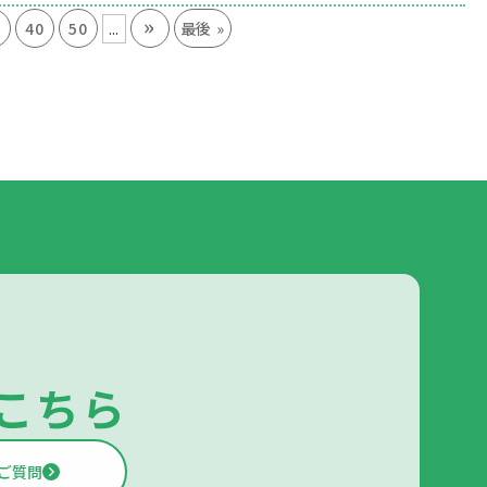
»
...
0
40
50
最後 »
こちら
ご質問