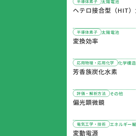
太陽電池
半導体素子
ヘテロ接合型（HIT
太陽電池
半導体素子
変換効率
化学構造
応用物理・応用化学
芳香族炭化水素
その他
評価・解析方法
偏光顕微鏡
エネルギー
電気工学・技術
変動電源