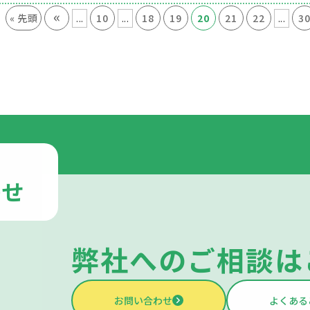
«
...
...
...
« 先頭
10
18
19
20
21
22
3
わせ
弊社への
ご相談は
お問い合わせ
よくある