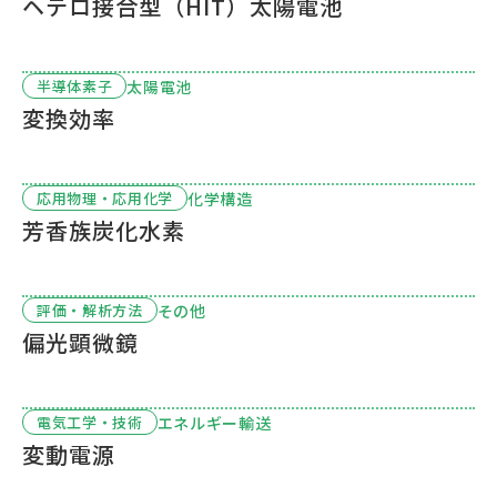
ヘテロ接合型（HIT）太陽電池
太陽電池
半導体素子
変換効率
化学構造
応用物理・応用化学
芳香族炭化水素
その他
評価・解析方法
偏光顕微鏡
エネルギー輸送
電気工学・技術
変動電源