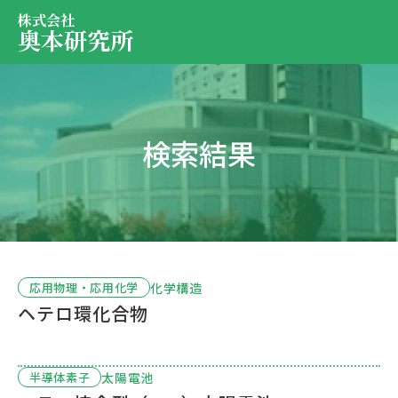
株式会社
奥本研究所
事業内容
検索結果
会社・決算情報
EN
JP
代表紹介
お問い合わせ
採用情報
化学構造
応用物理・応用化学
ヘテロ環化合物
お問い合わせ
太陽電池
半導体素子