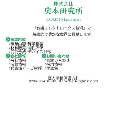
株式会社
奥本研究所
OKUMOTO Laboratory
「有機エレクトロニクス技術」で
持続的で豊かな世界に貢献します。
事業内容
事業内容
昇華精製
材料販売
物性評価
受託合成
デバイス試作
会社情報
お問い合わせ
会社情報
お問い合わせ
決算情報
採用情報
代表紹介・ご挨拶
用語集
個人情報保護方針
©2014-2024 OKUMOTO Laboratory. All rights reserved