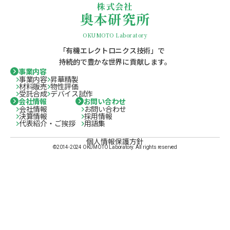
株式会社
奥本研究所
OKUMOTO Laboratory
「有機エレクトロニクス技術」で
持続的で豊かな世界に貢献します。
事業内容
事業内容
昇華精製
材料販売
物性評価
受託合成
デバイス試作
会社情報
お問い合わせ
会社情報
お問い合わせ
決算情報
採用情報
代表紹介・ご挨拶
用語集
個人情報保護方針
©2014-2024 OKUMOTO Laboratory. All rights reserved