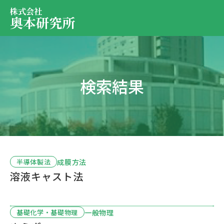
株式会社
奥本研究所
事業内容
検索結果
会社・決算情報
EN
JP
代表紹介
お問い合わせ
採用情報
成膜方法
半導体製法
溶液キャスト法
お問い合わせ
一般物理
基礎化学・基礎物理