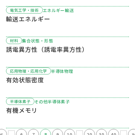
エネルギー輸送
電気工学・技術
輸送エネルギー
集合状態・形態
材料
誘電異方性（誘電率異方性）
半導体物理
応用物理・応用化学
有効状態密度
その他半導体素子
半導体素子
有機メモリ
«
...
...
...
6
7
8
9
10
20
30
40