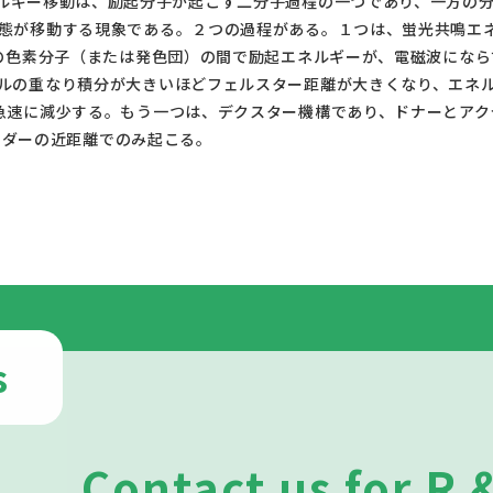
態が移動する現象である。２つの過程がある。１つは、蛍光共鳴エネ
個の色素分子（または発色団）の間で励起エネルギーが、電磁波にな
ルの重なり積分が大きいほどフェルスター距離が大きくなり、エネル
急速に減少する。もう一つは、デクスター機構であり、ドナーとアク
15-20A(オングストローム)オーダーの近距離でのみ起こる。					
s
Contact us for R 