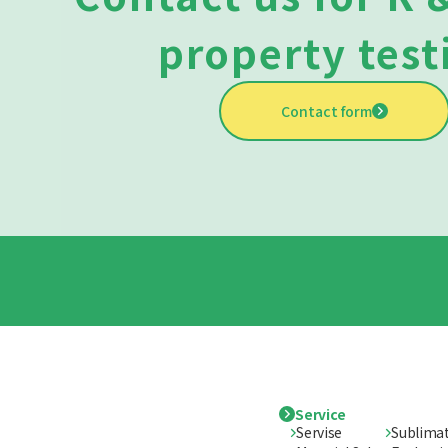
property test
Contact form
Service
Servise
Sublimat