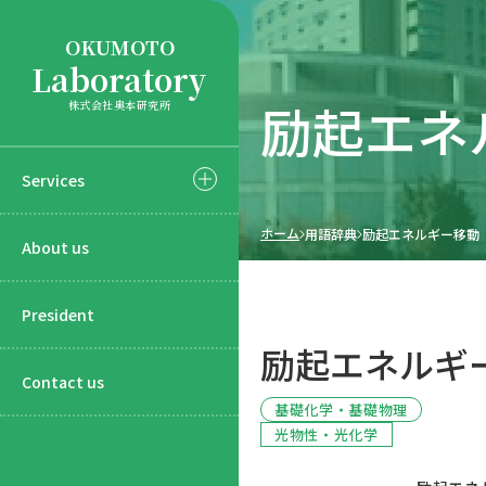
OKUMOTO
Laboratory
励起エネ
株式会社奥本研究所
Services
ホーム
用語辞典
励起エネルギー移動
About us
President
励起エネルギ
Contact us
基礎化学・基礎物理
光物性・光化学