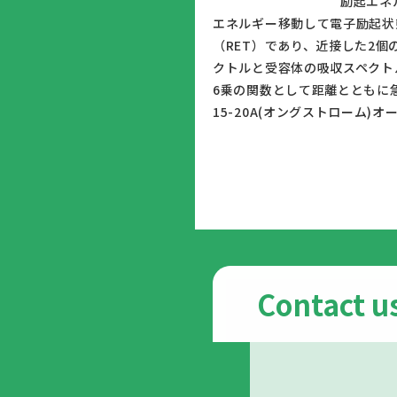
						励起エネルギー移動は、励起分子が起こす二分子過程の一つであり、一方の分子（ドナー）の励起エネルギーを他方の分子（アクセプター）に
エネルギー移動して電子励起状
（RET）であり、近接した2
クトルと受容体の吸収スペクト
6乗の関数として距離とともに
Contact u