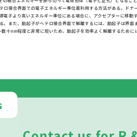
テロ接合界面での電子エネルギー準位差利用する方法がある。ドナ
導電子より高いエネルギー準位にある場合に、アクセプターに移動
る。また、励起子がヘテロ接合界面で解離するには、励起子は界面
～数十nm程度と非常に短いため、励起子を効率よく解離するために
である。					
s
Contact us for R 