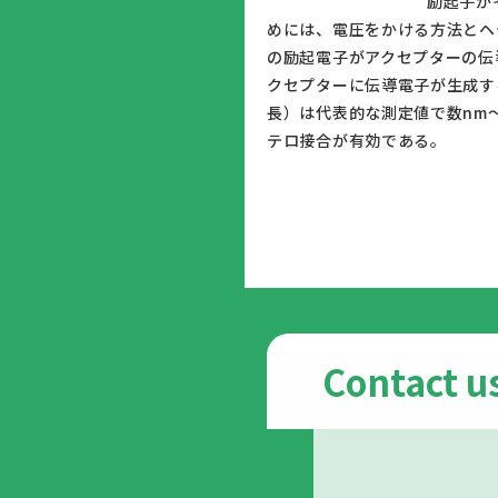
						励起子がその結合エネルギーを断ち切って電荷担体（電子と正孔）となること。結合エネルギーが大きい有機半導体の励起子解離を促進するた
めには、電圧をかける方法とヘ
の励起電子がアクセプターの伝
クセプターに伝導電子が生成す
長）は代表的な測定値で数nm
テロ接合が有効
Contact u