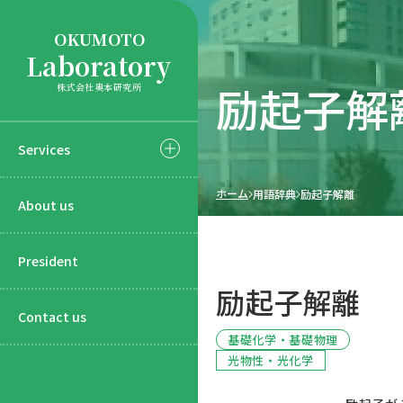
OKUMOTO
Laboratory
励起子解
株式会社奥本研究所
Services
ホーム
用語辞典
励起子解離
About us
President
励起子解離
Contact us
基礎化学・基礎物理
光物性・光化学