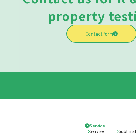
property test
Contact form
Service
Servise
Sublimat