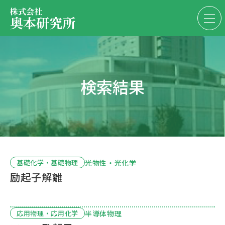
株式会社
奥本研究所
事業内容
検索結果
会社・決算情報
EN
JP
代表紹介
お問い合わせ
採用情報
光物性・光化学
基礎化学・基礎物理
励起子解離
お問い合わせ
半導体物理
応用物理・応用化学