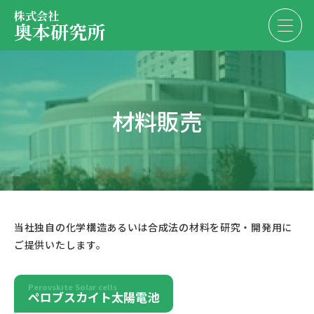
株式会社
奥本研究所
事業内容
材料販売
事業紹介
EN
JP
材料販売
お問い合わせ
受託合成
当社独自の化学構造あるいは合成法の材料を研究・開発用に
ご提供いたします。
昇華精製
Perovskite Solar cells
物性評価
ペロブスカイト太陽電池