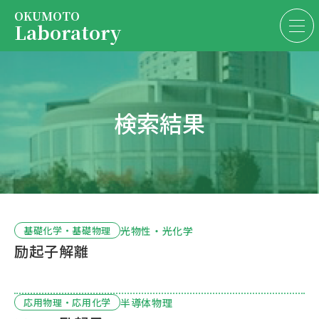
OKUMOTO
Laboratory
Services
EN
JP
検索結果
About us
Contact us
President
Contact us
光物性・光化学
基礎化学・基礎物理
励起子解離
半導体物理
応用物理・応用化学