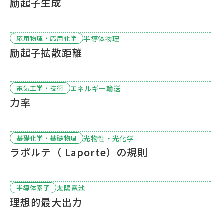
励起子生成
半導体物理
応用物理・応用化学
励起子拡散距離
エネルギー輸送
電気工学・技術
力率
光物性・光化学
基礎化学・基礎物理
ラポルテ（ Laporte）の規則
太陽電池
半導体素子
理想的最大出力