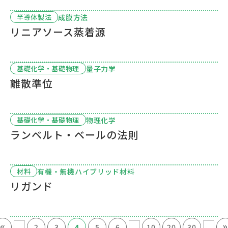
成膜方法
半導体製法
リニアソース蒸着源
量子力学
基礎化学・基礎物理
離散準位
物理化学
基礎化学・基礎物理
ランベルト・ベールの法則
有機・無機ハイブリッド材料
材料
リガンド
«
...
...
...
2
3
4
5
6
10
20
30