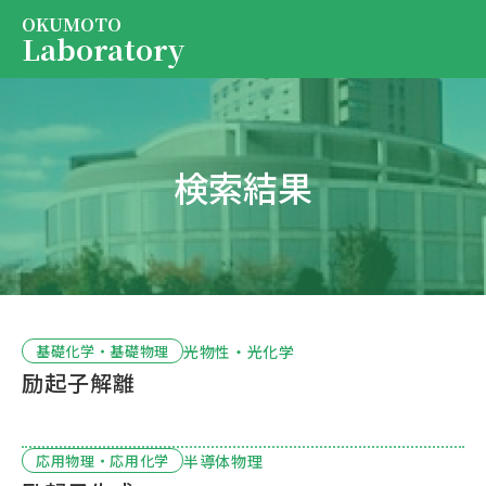
OKUMOTO
Laboratory
Services
EN
JP
検索結果
About us
Contact us
President
Contact us
光物性・光化学
基礎化学・基礎物理
励起子解離
半導体物理
応用物理・応用化学