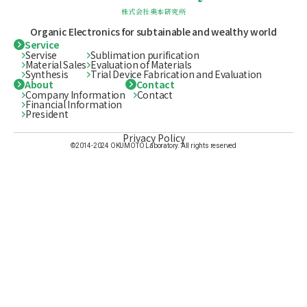
株式会社奥本研究所
Organic Electronics for subtainable
and wealthy world
Service
Servise
Sublimation purification
Material Sales
Evaluation of Materials
Synthesis
Trial Device Fabrication and Evaluation
About
Contact
Company Information
Contact
Financial Information
President
Privacy Policy
©2014-2024 OKUMOTO Laboratory. All rights reserved