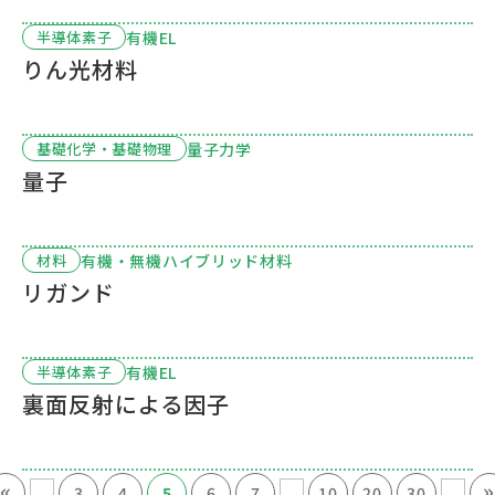
有機EL
半導体素子
りん光材料
量子力学
基礎化学・基礎物理
量子
有機・無機ハイブリッド材料
材料
リガンド
有機EL
半導体素子
裏面反射による因子
«
...
...
...
3
4
5
6
7
10
20
30