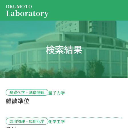
OKUMOTO
Laboratory
Services
EN
JP
検索結果
About us
Contact us
President
Contact us
量子力学
基礎化学・基礎物理
離散準位
化学工学
応用物理・応用化学