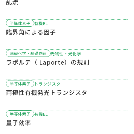
乱流
有機EL
半導体素子
臨界角による因子
光物性・光化学
基礎化学・基礎物理
ラポルテ（ Laporte）の規則
トランジスタ
半導体素子
両極性有機発光トランジスタ
有機EL
半導体素子
量子効率