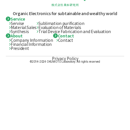
株式会社奥本研究所
Organic Electronics for subtainable
and wealthy world
Service
Servise
Sublimation purification
Material Sales
Evaluation of Materials
Synthesis
Trial Device Fabrication and Evaluation
About
Contact
Company Information
Contact
Financial Information
President
Privacy Policy
©2014-2024 OKUMOTO Laboratory. All rights reserved